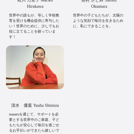
蛭川 万里子 Mariko
奥村 さとみ Satomi
Hirukawa
Okumura
世界中の誰もが、等しく学校教
世界中の子どもたちが、太陽の
育を受ける機会提供に寄与した
ような笑顔で毎日を生きるため
い！世界のために、少しでもお
に、私にできることを。
役に立てることを願っていま
す！
清水 優葉 Yuuha Shimizu
maaaruを通じて、サポートを必
要とする世界中のご家庭、子ど
もたちが安心して毎日を過ごせ
るお手伝いができたら嬉しいで