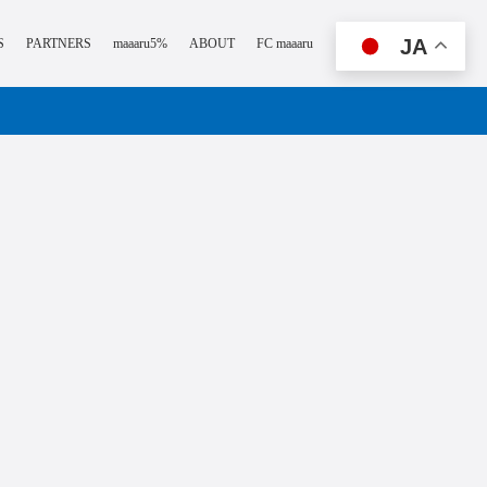
JA
S
PARTNERS
maaaru5%
ABOUT
FC maaaru