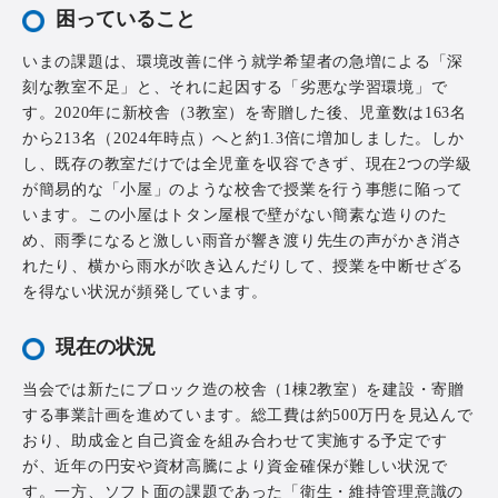
困っていること
いまの課題は、環境改善に伴う就学希望者の急増による「深
刻な教室不足」と、それに起因する「劣悪な学習環境」で
す。2020年に新校舎（3教室）を寄贈した後、児童数は163名
から213名（2024年時点）へと約1.3倍に増加しました。しか
し、既存の教室だけでは全児童を収容できず、現在2つの学級
が簡易的な「小屋」のような校舎で授業を行う事態に陥って
います。この小屋はトタン屋根で壁がない簡素な造りのた
め、雨季になると激しい雨音が響き渡り先生の声がかき消さ
れたり、横から雨水が吹き込んだりして、授業を中断せざる
を得ない状況が頻発しています。
現在の状況
当会では新たにブロック造の校舎（1棟2教室）を建設・寄贈
する事業計画を進めています。総工費は約500万円を見込んで
おり、助成金と自己資金を組み合わせて実施する予定です
が、近年の円安や資材高騰により資金確保が難しい状況で
す。一方、ソフト面の課題であった「衛生・維持管理意識の