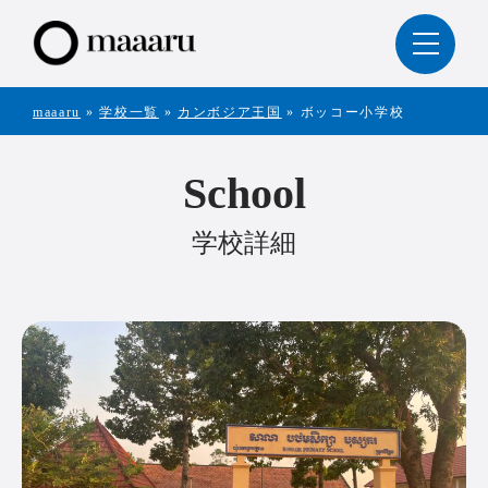
maaaru
»
学校一覧
»
カンボジア王国
»
ボッコー小学校
School
学校詳細