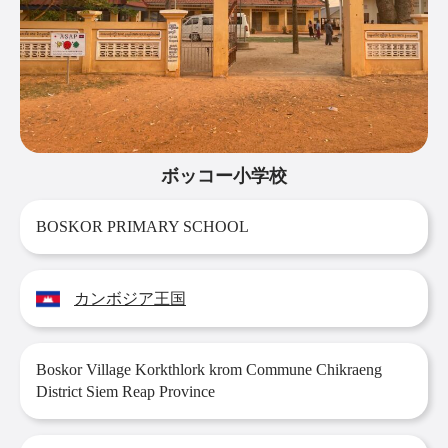
ボッコー小学校
BOSKOR PRIMARY SCHOOL
カンボジア王国
Boskor Village Korkthlork krom Commune Chikraeng
District Siem Reap Province