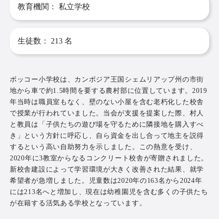
教育機関：
私立学校
生徒数：
213
名
ボッコー小学校は、カンボジア王国シェムリアップ州の市街
地から車で約1.5時間を要する農村部に位置しています。2019
年当時は職員室もなく、壁のない小屋を含む老朽化した校舎
で授業が行われていました。当会が支援を提案した際、村人
と教員は「子供たちの遊び場を守るために隣接地を購入すべ
き」という方針に呼応し、自ら資金を出し合って地主を説得
するという高い自助努力を示しました。この熱意を受け、
2020年に3教室からなるコンクリート校舎が寄贈されました。
新校舎建設によって学習環境が大きく改善された結果、就学
希望者が急増しました。児童数は2020年の163名から2024年
には213名へと増加し、現在は幼稚園児を含む多くの子供たち
が在籍する活気ある学校となっています。