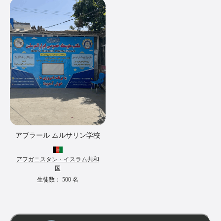
アブラール ムルサリン学校
アフガニスタン・イスラム共和
国
生徒数：
500
名