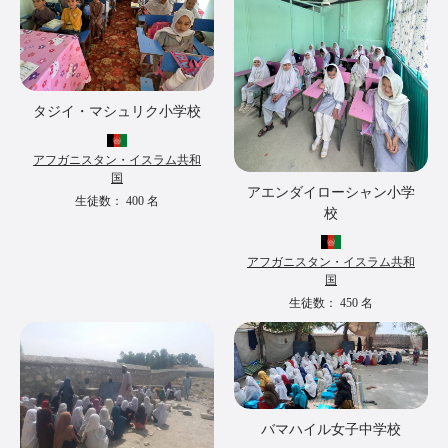
タジイ・マシュリク小学校
アフガニスタン・イスラム共和
国
アエンダイローシャン小学
生徒数：
400
名
校
アフガニスタン・イスラム共和
国
生徒数：
450
名
バマハイル女子中学校