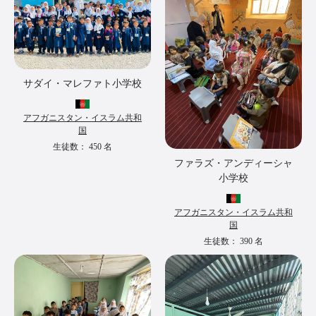
サダイ・マレファト小学校
アフガニスタン・イスラム共和
国
生徒数：
450
名
ファラズ・アンディーシャ
小学校
アフガニスタン・イスラム共和
国
生徒数：
390
名