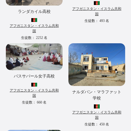
アフガニスタン・イスラム共和
ランダカイル高校
国
生徒数：
493
名
アフガニスタン・イスラム共和
国
生徒数：
2252
名
パスサバール女子高校
アフガニスタン・イスラム共和
ナルダバン・マラファット
国
学校
生徒数：
660
名
アフガニスタン・イスラム共和
国
生徒数：
450
名