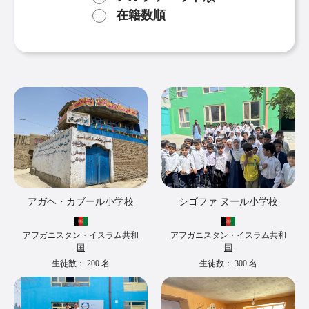
在籍数順
アガヘ・カブール小学校
シゴファ ヌール小学校
アフガニスタン・イスラム共和
アフガニスタン・イスラム共和
国
国
生徒数：
200
名
生徒数：
300
名