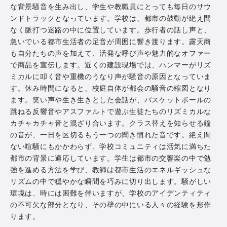
な背景騒音を生み出し、学生や教職員にとっても毎日のサウ
ンドトラックとなっています。学校は、都市の鼓動が絶え間
なく脈打つ迷路の中に位置しています。歩行者の話し声と、
急いでいる都市生活者の足音が周囲に響き渡ります。露天商
も自分たちの声を加えて、活発な呼び声や魅力的なオファー
で商品を宣伝します。近くの建設現場では、ハンマーがリズ
ミカルに叩く音や重機のうなり声が騒音の原因となっていま
す。休み時間になると、校庭自体が都会の騒音の縮図となり
ます。笑い声や生き生きとした会話が、バスケットボールの
跳ねる反響音やアスファルトで遊ぶ生徒たちのリズミカルな
カチャカチャ音と混ざり合います。クラス替えを知らせる鐘
の音が、一日を区切るもう一つの聞き慣れた音です。絶え間
ない喧騒にもかかわらず、学校コミュニティは活気に満ちた
都市の背景に適応しています。学生は都市の交響楽の中で勉
強を進める方法を学び、教師は都市生活のエネルギッシュな
リズムの中で穏やかな瞬間を巧みに切り出します。騒がしい
環境は、時には困難を伴いますが、学校のアイデンティティ
の不可欠な部分となり、その壁の中にいる人々の経験を形作
ります。