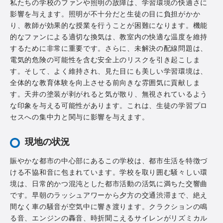
私たちの学校のファンや照明の故障は、学習環境の快適さに
影響を与えます。照明が不十分だと生徒の目に負担がかか
り、教師が効果的な授業を行うことが困難になります。機能
的なファンによる適切な換気は、教室内の快適な温度を維持
するために非常に重要です。さらに、未解決の配線問題は、
電気的危険の可能性を含む安全上のリスクを引き起こしま
す。そして、よく維持され、見た目にも美しい学習環境は、
全体的な教育体験を向上させる前向きな雰囲気に貢献しま
す。天井の塗装が剥がれると気が散り、無視されているよう
な印象を与える可能性があります。これは、生徒の学習プロ
セスへの集中力と関与に影響を与えます。
現地の状況
賑やかな都市の中心部にあるこの学校は、都市生活を特徴づ
ける不協和音に包まれています。学校を取り囲む騒々しい環
境は、日常的かつ混沌とした都市活動の活気に満ちた交響曲
です。早朝のラッシュアワーから夕方の交通渋滞まで、絶え
間なく車の騒音が空気中に響き渡ります。クラクションの鳴
る音、エンジンの轟音、時折聞こえるサイレンがリズミカル