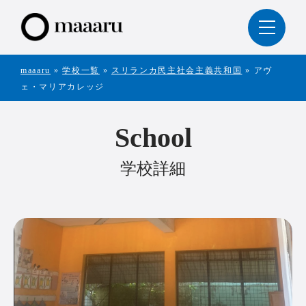
maaaru
»
学校一覧
»
スリランカ民主社会主義共和国
»
アヴ
ェ・マリアカレッジ
School
学校詳細