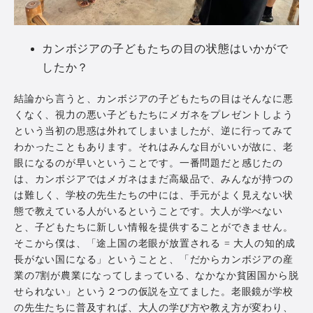
カンボジアの子どもたちの目の状態はいかがで
したか？
結論から言うと、カンボジアの子どもたちの目はそんなに悪
くなく、視力の悪い子どもたちにメガネをプレゼントしよう
という当初の思惑は外れてしまいましたが、逆に行ってみて
わかったこともあります。それはみんな目がいいが故に、老
眼になるのが早いということです。一番問題だと感じたの
は、カンボジアではメガネはまだ高級品で、みんなが持つの
は難しく、学校の先生たちの中には、手元がよく見えない状
態で教えている人がいるということです。大人が学べない
と、子どもたちに新しい情報を提供することができません。
そこから僕は、「途上国の老眼が放置される = 大人の知的成
長がない国になる」ということと、「だからカンボジアの産
業の7割が農業になってしまっている、なかなか貧困国から脱
せられない」という２つの仮説を立てました。老眼鏡が学校
の先生たちに普及すれば、大人の学び方や教え方が変わり、