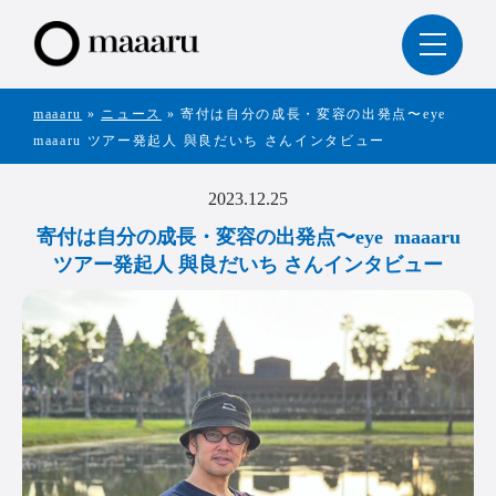
maaaru
»
ニュース
»
寄付は自分の成長・変容の出発点〜eye
maaaru ツアー発起人 與良だいち さんインタビュー
2023.12.25
寄付は自分の成長・変容の出発点〜eye maaaru
ツアー発起人 與良だいち さんインタビュー