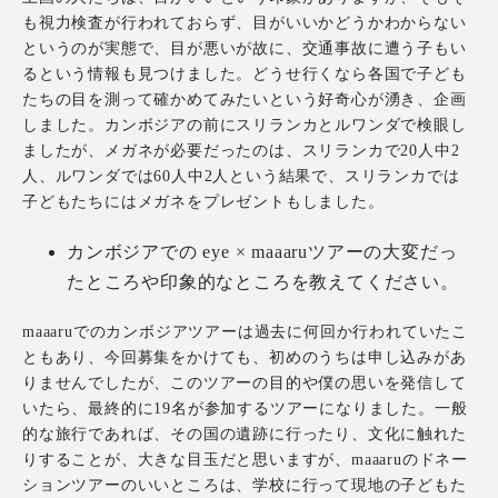
も視力検査が行われておらず、目がいいかどうかわからない
というのが実態で、目が悪いが故に、交通事故に遭う子もい
るという情報も見つけました。どうせ行くなら各国で子ども
たちの目を測って確かめてみたいという好奇心が湧き、企画
しました。カンボジアの前にスリランカとルワンダで検眼し
ましたが、メガネが必要だったのは、スリランカで20人中2
人、ルワンダでは60人中2人という結果で、スリランカでは
子どもたちにはメガネをプレゼントもしました。
カンボジアでの eye × maaaruツアーの大変だっ
たところや印象的なところを教えてください。
maaaruでのカンボジアツアーは過去に何回か行われていたこ
ともあり、今回募集をかけても、初めのうちは申し込みがあ
りませんでしたが、このツアーの目的や僕の思いを発信して
いたら、最終的に19名が参加するツアーになりました。一般
的な旅行であれば、その国の遺跡に行ったり、文化に触れた
りすることが、大きな目玉だと思いますが、maaaruのドネー
ションツアーのいいところは、学校に行って現地の子どもた